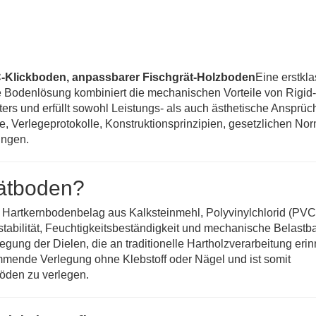
-Klickboden, anpassbarer Fischgrät-Holzboden
Eine erstkl
 Bodenlösung kombiniert die mechanischen Vorteile von Rigid
ers und erfüllt sowohl Leistungs- als auch ästhetische Ansprüc
e, Verlegeprotokolle, Konstruktionsprinzipien, gesetzlichen No
ungen.
rätboden?
in Hartkernbodenbelag aus Kalksteinmehl, Polyvinylchlorid (PVC
stabilität, Feuchtigkeitsbeständigkeit und mechanische Belastba
gung der Dielen, die an traditionelle Hartholzverarbeitung erinn
mmende Verlegung ohne Klebstoff oder Nägel und ist somit
böden zu verlegen.