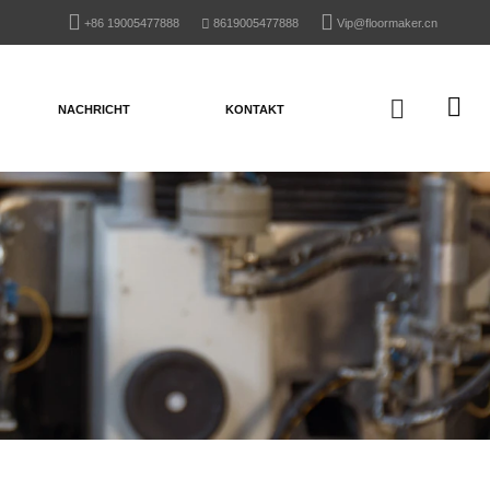
+86 19005477888
8619005477888
Vip@floormaker.cn
NACHRICHT
KONTAKT