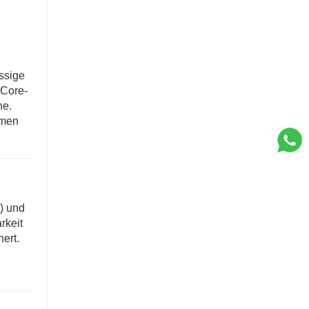
assige
-Core-
he.
rmen
) und
rkeit
ert.