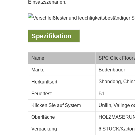
Einsatzszenarien.
Spezifikation
Name
SPC Click Floor
Marke
Bodenbauer
Shandong, Chin
Herkunftsort
Feuerfest
B1
Klicken Sie auf System
Unilin, Valinge 
Oberfläche
HOLZMASERUNG, 
Verpackung
6 STÜCK/Karton