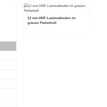
Braunes Holz, günstige Preise, Naturfarben-Parkettboden
Kontaktieren Sie mich jetzt
12 mm HDF-Laminatboden im 
grauen Parkettstil
12 mm HDF-Laminatboden im grauen Parkettstil
Kontaktieren Sie mich jetzt