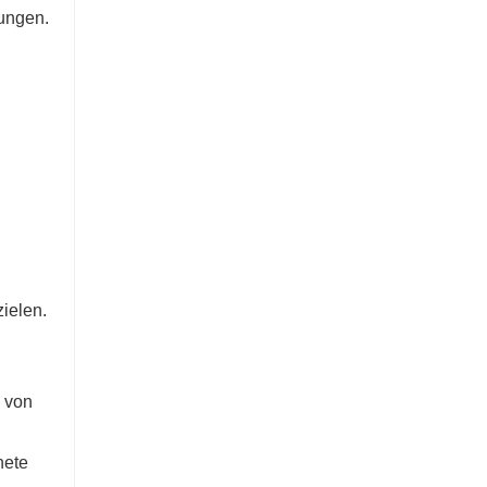
rungen.
ielen.
n von
nete