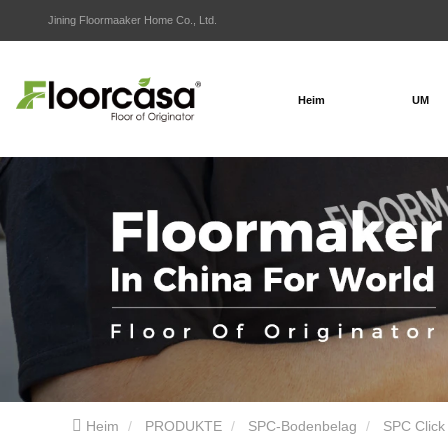
Jining Floormaaker Home Co., Ltd.
Heim
UM
Heim
PRODUKTE
SPC-Bodenbelag
SPC Click