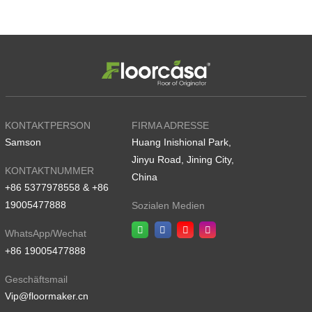
KONTAKTPERSON
FIRMA ADRESSE
Samson
Huang Inishional Park,
Jinyu Road, Jining City,
KONTAKTNUMMER
China
+86 5377978558 & +86
19005477888
Sozialen Medien
WhatsApp/Wechat
+86 19005477888
Geschäftsmail
Vip@floormaker.cn