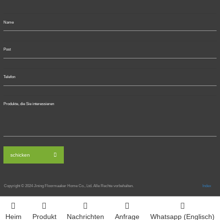
schicken
Copyright © 2024
Jining Floormaaker Home Co., Ltd. Alle Rechte vorbehalten.
Index
Heim
Produkt
Nachrichten
Anfrage
Whatsapp (Englisch)