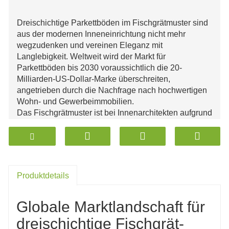
Dreischichtige Parkettböden im Fischgrätmuster sind
aus der modernen Inneneinrichtung nicht mehr
wegzudenken und vereinen Eleganz mit
Langlebigkeit. Weltweit wird der Markt für
Parkettböden bis 2030 voraussichtlich die 20-
Milliarden-US-Dollar-Marke überschreiten,
angetrieben durch die Nachfrage nach hochwertigen
Wohn- und Gewerbeimmobilien.
Das Fischgrätmuster ist bei Innenarchitekten aufgrund
seiner optischen Eleganz und der Fähigkeit, Räume
aufzuwerten, weiterhin beliebt. Die dreischichtige
Konstruktion gewährleistet Stabilität,
Feuchtigkeitsbeständigkeit und Langlebigkeit. Die
zunehmende Bautätigkeit in Nordamerika, Europa
Produktdetails
und im asiatisch-pazifischen Raum trägt maßgeblich
zum Marktwachstum bei.
Globale Marktlandschaft für
dreischichtige Fischgrät-