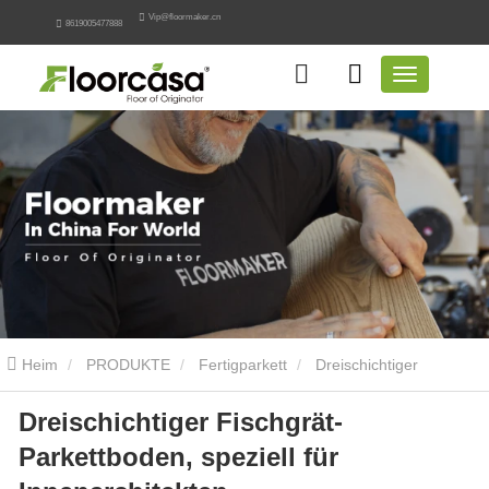
Vip@floormaker.cn
8619005477888
Heim
PRODUKTE
Fertigparkett
Dreischichtiger
Dreischichtiger Fischgrät-
Fischgrät-Parkettboden, speziell für Innenarchitekten
Parkettboden, speziell für