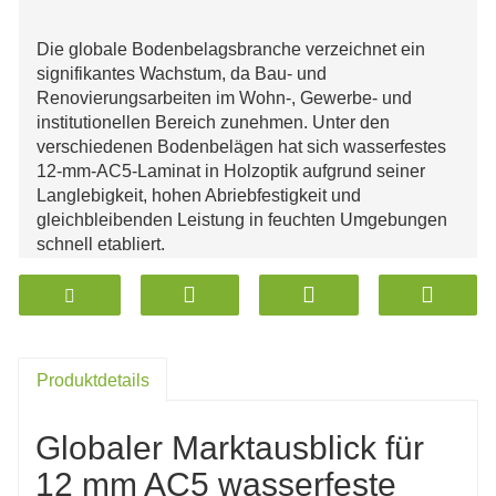
Die globale Bodenbelagsbranche verzeichnet ein
signifikantes Wachstum, da Bau- und
Renovierungsarbeiten im Wohn-, Gewerbe- und
institutionellen Bereich zunehmen. Unter den
verschiedenen Bodenbelägen hat sich wasserfestes
12-mm-AC5-Laminat in Holzoptik aufgrund seiner
Langlebigkeit, hohen Abriebfestigkeit und
gleichbleibenden Leistung in feuchten Umgebungen
schnell etabliert.
Aktuelle Marktforschungsergebnisse deuten darauf
hin, dass die Nachfrage nach Laminatböden aufgrund
von Infrastrukturinvestitionen in Europa,
Lateinamerika, Südostasien und dem Nahen Osten
mit einer geschätzten jährlichen Wachstumsrate von 4
Produktdetails
bis 5 % weiter steigen wird. Die zunehmende
Beliebtheit von hochdichten, wasserfesten und
Globaler Marktausblick für
stoßfesten Oberflächen verschafft dem 12 mm
starken, wasserfesten AC5-Laminatparkett eine starke
12 mm AC5 wasserfeste
Position auf dem globalen Markt.