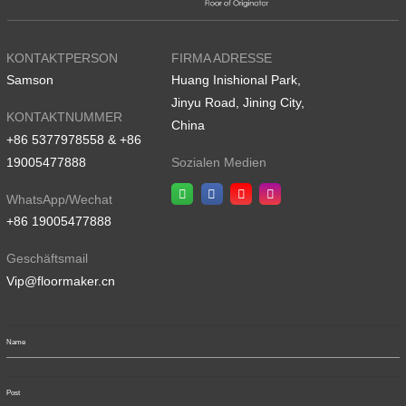
KONTAKTPERSON
FIRMA ADRESSE
Samson
Huang Inishional Park,
Jinyu Road, Jining City,
KONTAKTNUMMER
China
+86 5377978558 & +86
19005477888
Sozialen Medien
WhatsApp/Wechat
+86 19005477888
Geschäftsmail
Vip@floormaker.cn