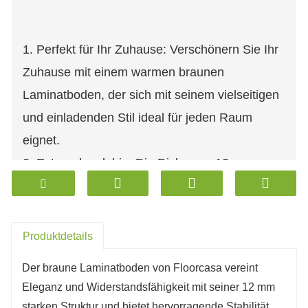
1. Perfekt für Ihr Zuhause: Verschönern Sie Ihr
Zuhause mit einem warmen braunen
Laminatboden, der sich mit seinem vielseitigen
und einladenden Stil ideal für jeden Raum
eignet.
2. Extrem langlebig: Die Dicke von 12 mm
bietet hervorragende Widerstandsfähigkeit
gegen Kratzer, Stöße und tägliche Abnutzung,
sodass Böden jahrelang wie neu aussehen.
Produktdetails
3.Wasserdicht: Fortschrittliche wasserdichte
Der braune Laminatboden von Floorcasa vereint
Technologie schützt vor verschütteten
Eleganz und Widerstandsfähigkeit mit seiner 12 mm
Flüssigkeiten und Feuchtigkeit, perfekt für
starken Struktur und bietet hervorragende Stabilität