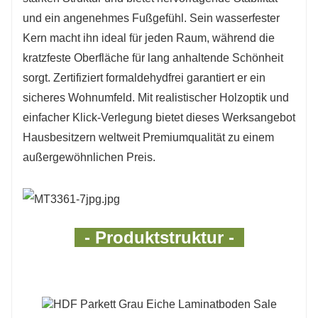
Küchen, Badezimmer und stark frequentierte
und ein angenehmes Fußgefühl. Sein wasserfester
Bereiche.
Kern macht ihn ideal für jeden Raum, während die
kratzfeste Oberfläche für lang anhaltende Schönheit
4. Familiensicher: Zertifiziertes Null-
sorgt. Zertifiziert formaldehydfrei garantiert er ein
Formaldehyd sorgt für eine gesunde und
sicheres Wohnumfeld. Mit realistischer Holzoptik und
umweltfreundliche Wohnumgebung für Familien
einfacher Klick-Verlegung bietet dieses Werksangebot
und Haustiere.
Hausbesitzern weltweit Premiumqualität zu einem
5. Direkt ab Werk: Holen Sie sich hochwertige,
außergewöhnlichen Preis.
erschwingliche Bodenbeläge mit unseren
exklusiven Direktpreisen ab Werk, die ein
hervorragendes Preis-Leistungs-Verhältnis
- Produktstruktur -
ohne Kompromisse bieten.