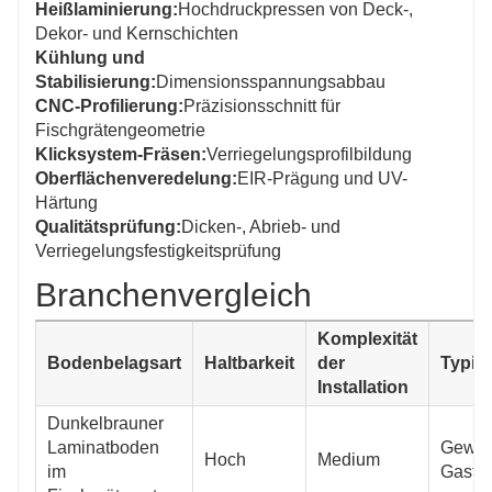
Heißlaminierung:
Hochdruckpressen von Deck-,
Dekor- und Kernschichten
Kühlung und
Stabilisierung:
Dimensionsspannungsabbau
CNC-Profilierung:
Präzisionsschnitt für
Fischgrätengeometrie
Klicksystem-Fräsen:
Verriegelungsprofilbildung
Oberflächenveredelung:
EIR-Prägung und UV-
Härtung
Qualitätsprüfung:
Dicken-, Abrieb- und
Verriegelungsfestigkeitsprüfung
Branchenvergleich
Komplexität
Bodenbelagsart
Haltbarkeit
der
Typis
Installation
Dunkelbrauner
Laminatboden
Gewer
Hoch
Medium
im
Gastg