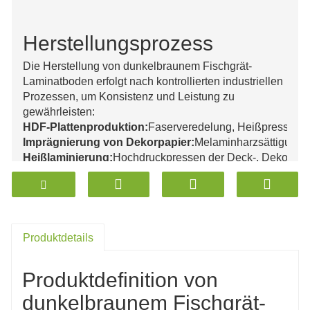
Herstellungsprozess
Die Herstellung von dunkelbraunem Fischgrät-
Laminatboden erfolgt nach kontrollierten industriellen
Prozessen, um Konsistenz und Leistung zu
gewährleisten:
HDF-Plattenproduktion:
Faserveredelung, Heißpressung 
Imprägnierung von Dekorpapier:
Melaminharzsättigung 
Heißlaminierung:
Hochdruckpressen der Deck-, Dekor- un
Kühlung und Stabilisierung:
Dimensionsspannungsabba
CNC-Profilierung:
Präzisionsschnitt für Fischgrätengeome
Klicksystem-Fräsen:
Verriegelungsprofilbildung
Oberflächenveredelung:
EIR-Prägung und UV-Härtung
Qualitätsprüfung:
Dicken-, Abrieb- und Verriegelungsfesti
Produktdetails
Produktdefinition von
dunkelbraunem Fischgrät-