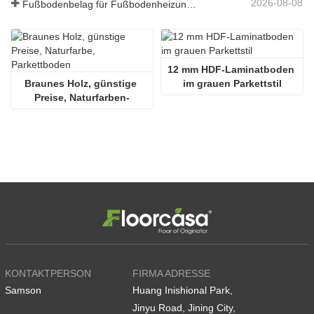
2026-08-08
Fußbodenbelag für Fußbodenheizungssysteme
12 mm HDF-Laminatboden 
Braunes Holz, günstige 
im grauen Parkettstil
Preise, Naturfarben-
Parkettboden
KONTAKTPERSON
FIRMA ADRESSE
Samson
Huang Inishional Park,
Jinyu Road, Jining City,