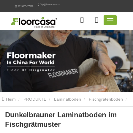
Vip@floormaker.cn
8619005477888
Heim
PRODUKTE
Laminatboden
Fischgrätenboden
Dunkelbrauner Laminatboden im
Dunkelbrauner Laminatboden im Fischgrätmuster
Fischgrätmuster