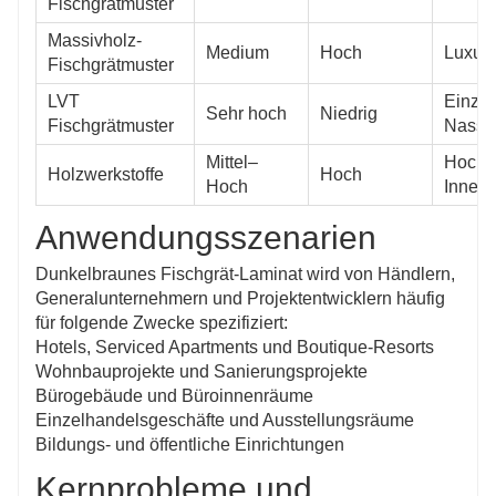
Fischgrätmuster
Massivholz-
Medium
Hoch
Luxur
Fischgrätmuster
LVT
Einzel
Sehr hoch
Niedrig
Fischgrätmuster
Nassb
Mittel–
Hochw
Holzwerkstoffe
Hoch
Hoch
Innena
Anwendungsszenarien
Dunkelbraunes Fischgrät-Laminat wird von Händlern,
Generalunternehmern und Projektentwicklern häufig
für folgende Zwecke spezifiziert:
Hotels, Serviced Apartments und Boutique-Resorts
Wohnbauprojekte und Sanierungsprojekte
Bürogebäude und Büroinnenräume
Einzelhandelsgeschäfte und Ausstellungsräume
Bildungs- und öffentliche Einrichtungen
Kernprobleme und