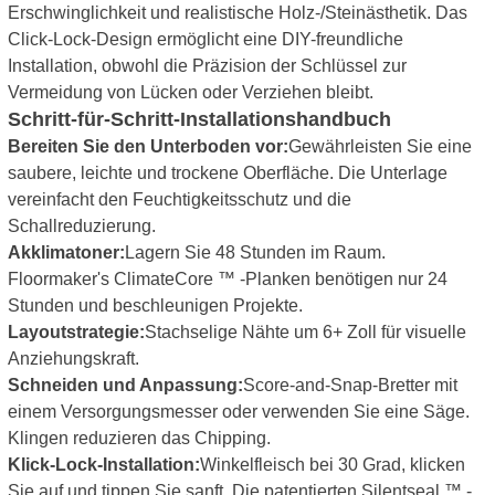
Erschwinglichkeit und realistische Holz-/Steinästhetik. Das
Click-Lock-Design ermöglicht eine DIY-freundliche
Installation, obwohl die Präzision der Schlüssel zur
Vermeidung von Lücken oder Verziehen bleibt.
Schritt-für-Schritt-Installationshandbuch
Bereiten Sie den Unterboden vor
:
Gewährleisten Sie eine
saubere, leichte und trockene Oberfläche. Die Unterlage
vereinfacht den Feuchtigkeitsschutz und die
Schallreduzierung.
Akklimatoner
:
Lagern Sie 48 Stunden im Raum.
Floormaker's ClimateCore ™ -Planken benötigen nur 24
Stunden und beschleunigen Projekte.
Layoutstrategie
:
Stachselige Nähte um 6+ Zoll für visuelle
Anziehungskraft.
Schneiden und Anpassung
:
Score-and-Snap-Bretter mit
einem Versorgungsmesser oder verwenden Sie eine Säge.
Klingen reduzieren das Chipping.
Klick-Lock-Installation
:
Winkelfleisch bei 30 Grad, klicken
Sie auf und tippen Sie sanft. Die patentierten Silentseal ™ -