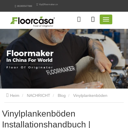
Vip@floormaker.cn
8619005477888
Heim
NACHRICHT
Blog
Vinylplankenböden
Installationshandbuch | FloorMaker
Vinylplankenböden
Installationshandbuch |