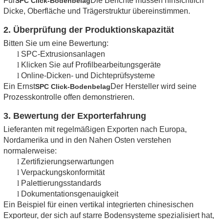
Für
Die Berichte müssen hinsichtlich
SPC Click-Bodenbelag
Dicke, Oberfläche und Trägerstruktur übereinstimmen.
2. Überprüfung der Produktionskapazität
Bitten Sie um eine Bewertung:
l
SPC-Extrusionsanlagen
l
Klicken Sie auf Profilbearbeitungsgeräte
l
Online-Dicken- und Dichteprüfsysteme
Ein Ernst
Der Hersteller wird seine
SPC Click-Bodenbelag
Prozesskontrolle offen demonstrieren.
3. Bewertung der Exporterfahrung
Lieferanten mit regelmäßigen Exporten nach Europa,
Nordamerika und in den Nahen Osten verstehen
normalerweise:
l
Zertifizierungserwartungen
l
Verpackungskonformität
l
Palettierungsstandards
l
Dokumentationsgenauigkeit
Ein Beispiel für einen vertikal integrierten chinesischen
Exporteur, der sich auf starre Bodensysteme spezialisiert hat,