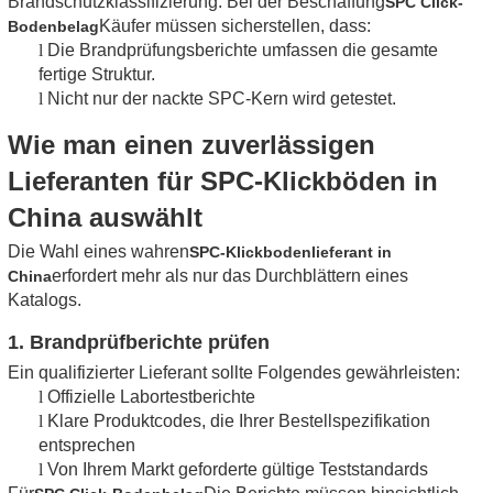
Brandschutzklassifizierung. Bei der Beschaffung
SPC Click-
Käufer müssen sicherstellen, dass:
Bodenbelag
l
Die Brandprüfungsberichte umfassen die gesamte
fertige Struktur.
l
Nicht nur der nackte SPC-Kern wird getestet.
Wie man einen zuverlässigen
Lieferanten für SPC-Klickböden in
China auswählt
Die Wahl eines wahren
SPC-Klickbodenlieferant in
erfordert mehr als nur das Durchblättern eines
China
Katalogs.
1. Brandprüfberichte prüfen
Ein qualifizierter Lieferant sollte Folgendes gewährleisten:
l
Offizielle Labortestberichte
l
Klare Produktcodes, die Ihrer Bestellspezifikation
entsprechen
l
Von Ihrem Markt geforderte gültige Teststandards