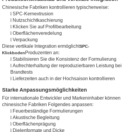
Chinesische Fabriken kontrollieren typischerweise:
l
SPC-Kernextrusion
l
Nutzschichtkaschierung
l
Klicken Sie auf Profilbearbeitung
l
Oberflächenveredelung
l
Verpackung
Diese vertikale Integration ermöglicht
SPC-
Produzenten an:
Klickboden
l
Stabilisieren Sie die Konsistenz der Formulierung
l
Aufrechterhaltung der reproduzierbaren Leistung bei
Brandtests
l
Lieferzeiten auch in der Hochsaison kontrollieren
Starke Anpassungsmöglichkeiten
Für internationale Entwickler und Markeninhaber können
chinesische Fabriken Folgendes anpassen:
l
Feuerbeständige Formulierungen
l
Akustische Begleitung
l
Oberflächenprägung
l
Dielenformate und Dicke