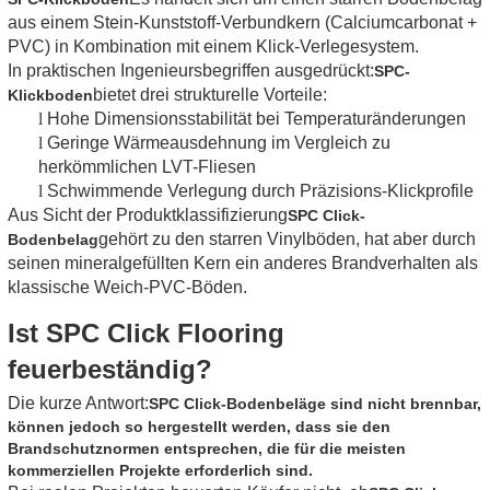
aus einem Stein-Kunststoff-Verbundkern (Calciumcarbonat +
PVC) in Kombination mit einem Klick-Verlegesystem.
In praktischen Ingenieursbegriffen ausgedrückt:
SPC-
bietet drei strukturelle Vorteile:
Klickboden
l
Hohe Dimensionsstabilität bei Temperaturänderungen
l
Geringe Wärmeausdehnung im Vergleich zu
herkömmlichen LVT-Fliesen
l
Schwimmende Verlegung durch Präzisions-Klickprofile
Aus Sicht der Produktklassifizierung
SPC Click-
gehört zu den starren Vinylböden, hat aber durch
Bodenbelag
seinen mineralgefüllten Kern ein anderes Brandverhalten als
klassische Weich-PVC-Böden.
Ist SPC Click Flooring
feuerbeständig?
Die kurze Antwort:
SPC Click-Bodenbeläge sind nicht brennbar,
können jedoch so hergestellt werden, dass sie den
Brandschutznormen entsprechen, die für die meisten
kommerziellen Projekte erforderlich sind.