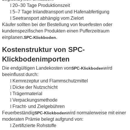
l
20–30 Tage Produktionszeit
l
5–7 Tage Inlandtransport und Hafenabfertigung
l
Seetransport abhängig vom Zielort
Käufer sollten bei der Bestellung von feuerfesten oder
kundenspezifischen Produkten einen Pufferzeitraum
einplanen.
.
SPC-Klickboden
Kostenstruktur von SPC-
Klickbodenimporten
Die endgültigen Landekosten von
wird
SPC-Klickboden
beeinflusst durch:
l
Kernrezeptur und Flammschutzmittel
l
Dicke der Nutzschicht
l
Trägermaterial
l
Verpackungsmethode
l
Fracht- und Zielgebühren
Feuerbeständig
wird normalerweise mit einer
SPC-Klickboden
moderaten Prämie belegt aufgrund von:
l
Zertifizierte Rohstoffe