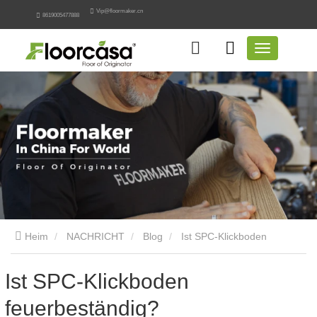
Vip@floormaker.cn
8619005477888
Heim
NACHRICHT
Blog
Ist SPC-Klickboden
feuerbeständig?
Ist SPC-Klickboden
feuerbeständig?