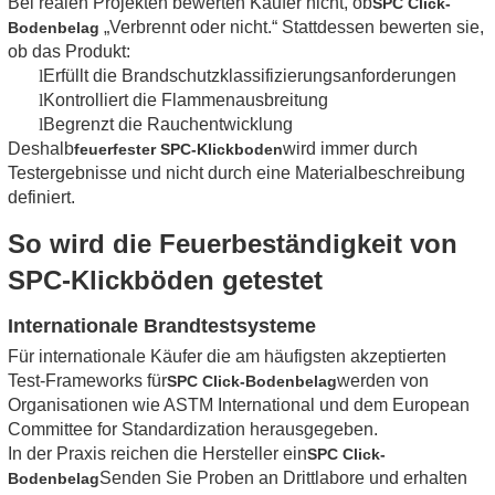
Bei realen Projekten bewerten Käufer nicht, ob
SPC Click-
„Verbrennt oder nicht.“ Stattdessen bewerten sie,
Bodenbelag
ob das Produkt:
l
Erfüllt die Brandschutzklassifizierungsanforderungen
l
Kontrolliert die Flammenausbreitung
l
Begrenzt die Rauchentwicklung
Deshalb
wird immer durch
feuerfester SPC-Klickboden
Testergebnisse und nicht durch eine Materialbeschreibung
definiert.
So wird die Feuerbeständigkeit von
SPC-Klickböden getestet
Internationale Brandtestsysteme
Für internationale Käufer die am häufigsten akzeptierten
Test-Frameworks für
werden von
SPC Click-Bodenbelag
Organisationen wie ASTM International und dem European
Committee for Standardization herausgegeben.
In der Praxis reichen die Hersteller ein
SPC Click-
Senden Sie Proben an Drittlabore und erhalten
Bodenbelag