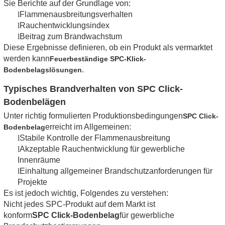
Sie Berichte auf der Grundlage von:
l
Flammenausbreitungsverhalten
l
Rauchentwicklungsindex
l
Beitrag zum Brandwachstum
Diese Ergebnisse definieren, ob ein Produkt als vermarktet
werden kann
Feuerbeständige SPC-Klick-
.
Bodenbelagslösungen
Typisches Brandverhalten von SPC Click-
Bodenbelägen
Unter richtig formulierten Produktionsbedingungen
SPC Click-
erreicht im Allgemeinen:
Bodenbelag
l
Stabile Kontrolle der Flammenausbreitung
l
Akzeptable Rauchentwicklung für gewerbliche
Innenräume
l
Einhaltung allgemeiner Brandschutzanforderungen für
Projekte
Es ist jedoch wichtig, Folgendes zu verstehen:
Nicht jedes SPC-Produkt auf dem Markt ist
konform
SPC Click-Bodenbelag
für gewerbliche