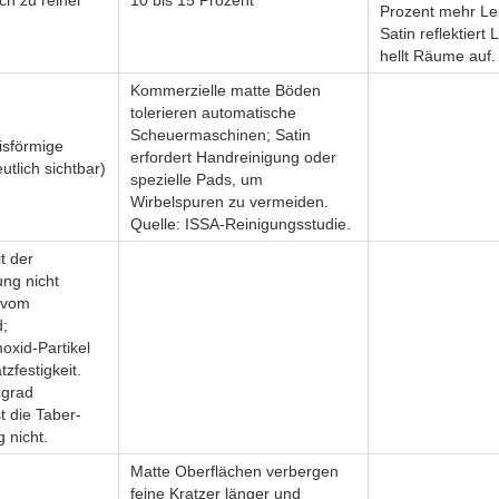
ch zu reiner
10 bis 15 Prozent
Prozent mehr Le
Satin reflektiert 
hellt Räume auf.
Kommerzielle matte Böden
tolerieren automatische
Scheuermaschinen; Satin
isförmige
erfordert Handreinigung oder
utlich sichtbar)
spezielle Pads, um
Wirbelspuren zu vermeiden.
Quelle: ISSA-Reinigungsstudie.
t der
ung nicht
 vom
;
oxid-Partikel
tzfestigkeit.
zgrad
t die Taber-
 nicht.
Matte Oberflächen verbergen
feine Kratzer länger und