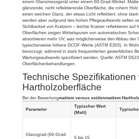
einem Glanzmessgerät unter einem 60-Grad-Winkel. Matte 
glänzende, nicht reflektierende Oberfläche, die rohem Hol
einen weichen Glanz, der etwas Licht reflektiert, ohne star
werden aber aufgrund des hohen Pflegeaufwands selten ve
Sichtbarkeit von Kratzern – leichte Kratzer reflektieren a
Oberflächen zeigen Wirbelspuren von automatischen Scheue
absorbieren mehr UV, was möglicherweise den Abbau der Ob
typischerweise höhere DCOF-Werte (ASTM E303). In Wohnb
bevorzugt, während in stark frequentierten gewerblichen
Wartungsaufwands spezifiziert werden. Quelle: ASTM D523-1
Oberflächenbehandlungen.
Technische Spezifikationen v
Hartholzoberfläche
Bei der Bewertung
mattem versus seidenmattem Hartho
Typischer Wert
Parameter
Typischer
(Matt)
Glanzgrad (60-Grad-
5 bis 15