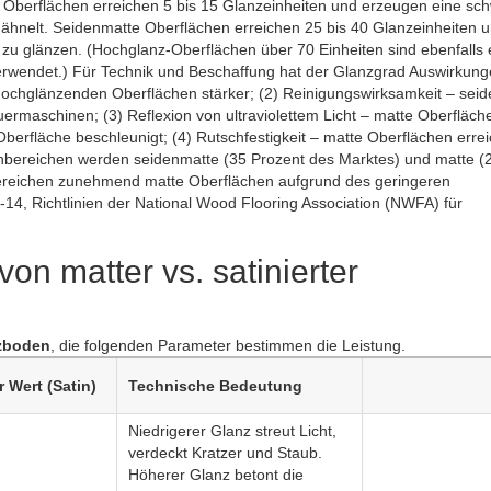
Oberflächen erreichen 5 bis 15 Glanzeinheiten und erzeugen eine sc
z ähnelt. Seidenmatte Oberflächen erreichen 25 bis 40 Glanzeinheiten u
k zu glänzen. (Hochglanz-Oberflächen über 70 Einheiten sind ebenfalls e
rwendet.) Für Technik und Beschaffung hat der Glanzgrad Auswirkunge
uf hochglänzenden Oberflächen stärker; (2) Reinigungswirksamkeit – sei
rmaschinen; (3) Reflexion von ultraviolettem Licht – matte Oberfläch
erfläche beschleunigt; (4) Rutschfestigkeit – matte Oberflächen erre
ereichen werden seidenmatte (35 Prozent des Marktes) und matte (2
 Bereichen zunehmend matte Oberflächen aufgrund des geringeren
4, Richtlinien der National Wood Flooring Association (NWFA) für
on matter vs. satinierter
lzboden
, die folgenden Parameter bestimmen die Leistung.
 Wert (Satin)
Technische Bedeutung
Niedrigerer Glanz streut Licht,
verdeckt Kratzer und Staub.
Höherer Glanz betont die