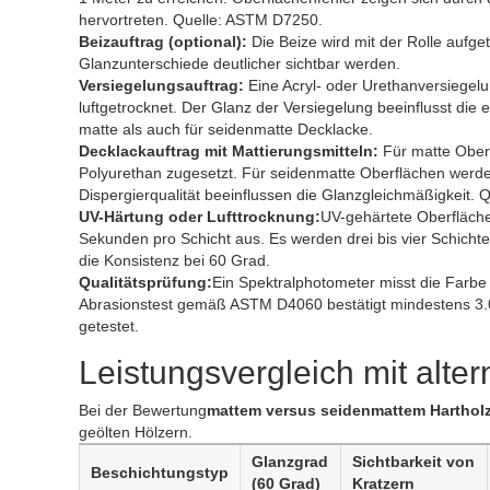
hervortreten. Quelle: ASTM D7250.
Beizauftrag (optional):
Die Beize wird mit der Rolle aufge
Glanzunterschiede deutlicher sichtbar werden.
Versiegelungsauftrag:
Eine Acryl- oder Urethanversiegelu
luftgetrocknet. Der Glanz der Versiegelung beeinflusst die
matte als auch für seidenmatte Decklacke.
Decklackauftrag mit Mattierungsmitteln:
Für matte Oberf
Polyurethan zugesetzt. Für seidenmatte Oberflächen werden
Dispergierqualität beeinflussen die Glanzgleichmäßigkeit.
UV-Härtung oder Lufttrocknung:
UV-gehärtete Oberfläche
Sekunden pro Schicht aus. Es werden drei bis vier Schicht
die Konsistenz bei 60 Grad.
Qualitätsprüfung:
Ein Spektralphotometer misst die Farbe
Abrasionstest gemäß ASTM D4060 bestätigt mindestens 3.
getestet.
Leistungsvergleich mit alte
Bei der Bewertung
mattem versus seidenmattem Hartho
geölten Hölzern.
Glanzgrad
Sichtbarkeit von
Beschichtungstyp
(60 Grad)
Kratzern