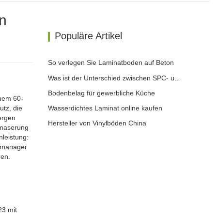
en
Populäre Artikel
So verlegen Sie Laminatboden auf Beton
Was ist der Unterschied zwischen SPC- und WPC-Bodenbelag?
Bodenbelag für gewerbliche Küche
inem 60-
utz, die
Wasserdichtes Laminat online kaufen
ergen
Hersteller von Vinylböden China
zmaserung
nleistung:
fsmanager
ren.
23 mit