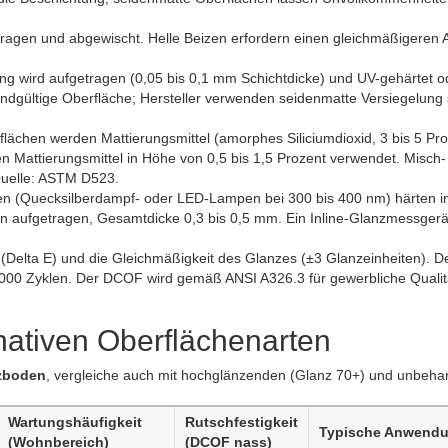
tragen und abgewischt. Helle Beizen erfordern einen gleichmäßigeren A
ng wird aufgetragen (0,05 bis 0,1 mm Schichtdicke) und UV-gehärtet o
 endgültige Oberfläche; Hersteller verwenden seidenmatte Versiegelung 
lächen werden Mattierungsmittel (amorphes Siliciumdioxid, 3 bis 5 Pr
 Mattierungsmittel in Höhe von 0,5 bis 1,5 Prozent verwendet. Misch-
 Quelle: ASTM D523.
n (Quecksilberdampf- oder LED-Lampen bei 300 bis 400 nm) härten in
en aufgetragen, Gesamtdicke 0,3 bis 0,5 mm. Ein Inline-Glanzmessgerä
 (Delta E) und die Gleichmäßigkeit des Glanzes (±3 Glanzeinheiten). D
000 Zyklen. Der DCOF wird gemäß ANSI A326.3 für gewerbliche Qualit
rnativen Oberflächenarten
lzboden
, vergleiche auch mit hochglänzenden (Glanz 70+) und unbeha
Wartungshäufigkeit
Rutschfestigkeit
Typische Anwend
(Wohnbereich)
(DCOF nass)