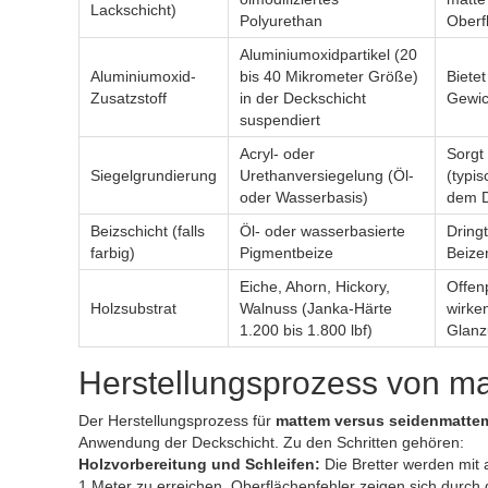
Lackschicht)
Polyurethan
Oberf
Aluminiumoxidpartikel (20
Aluminiumoxid-
bis 40 Mikrometer Größe)
Bietet
Zusatzstoff
in der Deckschicht
Gewic
suspendiert
Acryl- oder
Sorgt
Siegelgrundierung
Urethanversiegelung (Öl-
(typi
oder Wasserbasis)
dem D
Beizschicht (falls
Öl- oder wasserbasierte
Dringt
farbig)
Pigmentbeize
Beize
Eiche, Ahorn, Hickory,
Offen
Holzsubstrat
Walnuss (Janka-Härte
wirke
1.200 bis 1.800 lbf)
Glanz
Herstellungsprozess von ma
Der Herstellungsprozess für
mattem versus seidenmatte
Anwendung der Deckschicht. Zu den Schritten gehören:
Holzvorbereitung und Schleifen:
Die Bretter werden mit 
1 Meter zu erreichen. Oberflächenfehler zeigen sich durc