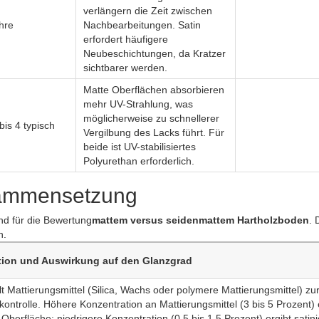
verlängern die Zeit zwischen
ahre
Nachbearbeitungen. Satin
erfordert häufigere
Neubeschichtungen, da Kratzer
sichtbarer werden.
Matte Oberflächen absorbieren
mehr UV-Strahlung, was
möglicherweise zu schnellerer
bis 4 typisch
Vergilbung des Lacks führt. Für
beide ist UV-stabilisiertes
Polyurethan erforderlich.
usammensetzung
d für die Bewertung
mattem versus seidenmattem Hartholzboden
. 
n.
ion und Auswirkung auf den Glanzgrad
t Mattierungsmittel (Silica, Wachs oder polymere Mattierungsmittel) zu
kontrolle. Höhere Konzentration an Mattierungsmittel (3 bis 5 Prozent) 
Oberfläche; niedrigere Konzentration (0,5 bis 1,5 Prozent) ergibt satini