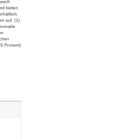
hwach
nd bieten
rhältlich,
n auf: (1)
denmatte
en
ichen
5 Prozent)