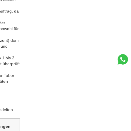
uftrag, da
der
sowohl für
ozent) dem
 und
 1 bis 2
t überprüft
er Taber-
äten
ndelten
ungen