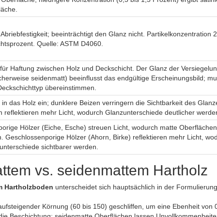
läche.
 Abriebfestigkeit; beeinträchtigt den Glanz nicht. Partikelkonzentration 2
htsprozent. Quelle: ASTM D4060.
 für Haftung zwischen Holz und Deckschicht. Der Glanz der Versiegelu
scherweise seidenmatt) beeinflusst das endgültige Erscheinungsbild; mu
eckschichttyp übereinstimmen.
 in das Holz ein; dunklere Beizen verringern die Sichtbarkeit des Glanz
n reflektieren mehr Licht, wodurch Glanzunterschiede deutlicher werde
porige Hölzer (Eiche, Esche) streuen Licht, wodurch matte Oberflächen
n. Geschlossenporige Hölzer (Ahorn, Birke) reflektieren mehr Licht, wo
unterschiede sichtbarer werden.
ttem vs. seidenmattem Hartholz
m Hartholzboden
unterscheidet sich hauptsächlich in der Formulierun
aufsteigender Körnung (60 bis 150) geschliffen, um eine Ebenheit von
h die Beschichtung; seidenmatte Oberflächen lassen Unvollkommenheite