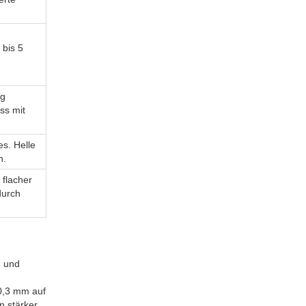
 bis 5
ng
ss mit
es. Helle
n.
 flacher
durch
g und
 0,3 mm auf
n stärker