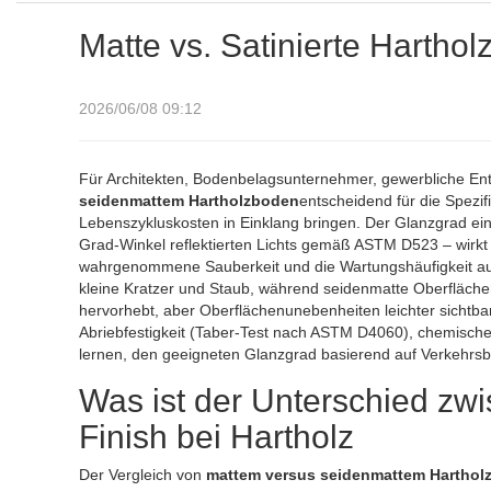
Matte vs. Satinierte Harthol
2026/06/08 09:12
Für Architekten, Bodenbelagsunternehmer, gewerbliche Ent
seidenmattem Hartholzboden
entscheidend für die Spezif
Lebenszykluskosten in Einklang bringen. Der Glanzgrad ei
Grad-Winkel reflektierten Lichts gemäß ASTM D523 – wirkt s
wahrgenommene Sauberkeit und die Wartungshäufigkeit aus.
kleine Kratzer und Staub, während seidenmatte Oberfläche
hervorhebt, aber Oberflächenunebenheiten leichter sichtbar
Abriebfestigkeit (Taber-Test nach ASTM D4060), chemisc
lernen, den geeigneten Glanzgrad basierend auf Verkehrsb
Was ist der Unterschied z
Finish bei Hartholz
Der Vergleich von
mattem versus seidenmattem Harthol