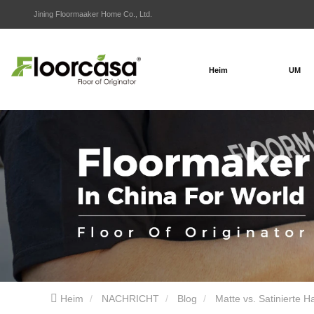
Jining Floormaaker Home Co., Ltd.
Heim
UM
Heim
NACHRICHT
Blog
Matte vs. Satinierte H