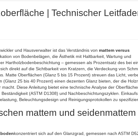
zoberfläche | Technischer Leitfad
wickler und Hausverwalter ist das Verständnis von
mattem versus
ikation von Bodenbelägen, die Ästhetik mit Haltbarkeit, Wartung und
ner Hartholzbodenbeschichtung – gemessen als Prozentsatz des bei e
ich direkt auf die Sichtbarkeit von Kratzern, die Verdeckung von Schm
 Matte Oberflächen (Glanz 5 bis 15 Prozent) streuen das Licht, verb
n (Glanz 25 bis 40 Prozent) einen dezenten Glanz bieten, der die Hol
 macht. Diese Anleitung bietet eine technische Analyse der Oberfläche
he Beständigkeit (ASTM D1308) und Nachbeschichtungszyklen. Einkau
elastung, Beleuchtungsdesign und Reinigungsprotokollen zu spezifizie
wischen mattem und seidenmattem
zboden
konzentriert sich auf den Glanzgrad, gemessen nach ASTM D5