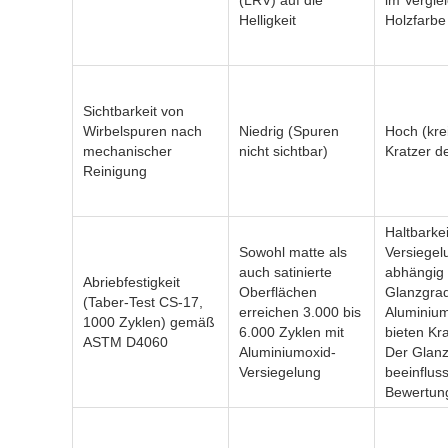
(LRV) auf die
im Verglei
Helligkeit
Holzfarbe
Sichtbarkeit von
Wirbelspuren nach
Niedrig (Spuren
Hoch (kre
mechanischer
nicht sichtbar)
Kratzer de
Reinigung
Haltbarkei
Sowohl matte als
Versiegel
auch satinierte
abhängig
Abriebfestigkeit
Oberflächen
Glanzgrad
(Taber-Test CS-17,
erreichen 3.000 bis
Aluminium
1000 Zyklen) gemäß
6.000 Zyklen mit
bieten Kra
ASTM D4060
Aluminiumoxid-
Der Glan
Versiegelung
beeinfluss
Bewertung