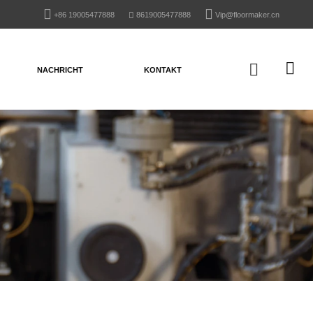
+86 19005477888
8619005477888
Vip@floormaker.cn
NACHRICHT
KONTAKT