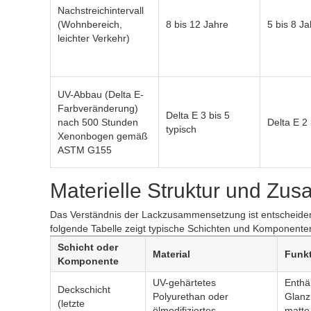
Nachstreichintervall
(Wohnbereich,
8 bis 12 Jahre
5 bis 8 J
leichter Verkehr)
UV-Abbau (Delta E-
Farbveränderung)
Delta E 3 bis 5
nach 500 Stunden
Delta E 2 
typisch
Xenonbogen gemäß
ASTM G155
Materielle Struktur und Z
Das Verständnis der Lackzusammensetzung ist entscheiden
folgende Tabelle zeigt typische Schichten und Komponente
Schicht oder
Material
Funkt
Komponente
UV-gehärtetes
Enthäl
Deckschicht
Polyurethan oder
Glanz
(letzte
ölmodifiziertes
matte 