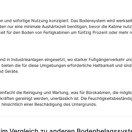
ation und sofortige Nutzung konzipiert. Das Bodensystem wird werksei
en nur eine minimale Aushärtezeit benötigen, bevor die Kabine nutzb
it für den Boden von Fertigkabinen um fünfzig Prozent oder mehr r
und in Industrieanlagen eingesetzt, wo starker Fußgängerverkehr un
bieten die für diese Umgebungen erforderliche Haltbarkeit und sind 
nd Geräte.
reinfacht die Reinigung und Wartung, was für Bürokabinen, die mögli
räften gereinigt werden, unerlässlich ist. Die Feuchtigkeitsbeständi
hinsichtlich einer Beschädigung des Untergrunds.
 im Vergleich zu anderen Bodenbelagssys