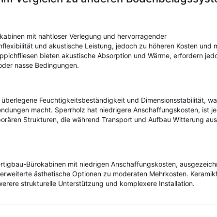
igkabinen mit nahtloser Verlegung und hervorragender
nflexibilität und akustische Leistung, jedoch zu höheren Kosten und 
pichfliesen bieten akustische Absorption und Wärme, erfordern je
e oder nasse Bedingungen.
 überlegene Feuchtigkeitsbeständigkeit und Dimensionsstabilität, w
ndungen macht. Sperrholz hat niedrigere Anschaffungskosten, ist j
mporären Strukturen, die während Transport und Aufbau Witterung au
Fertigbau-Bürokabinen mit niedrigen Anschaffungskosten, ausgezeich
erweiterte ästhetische Optionen zu moderaten Mehrkosten. Keramikf
erere strukturelle Unterstützung und komplexere Installation.