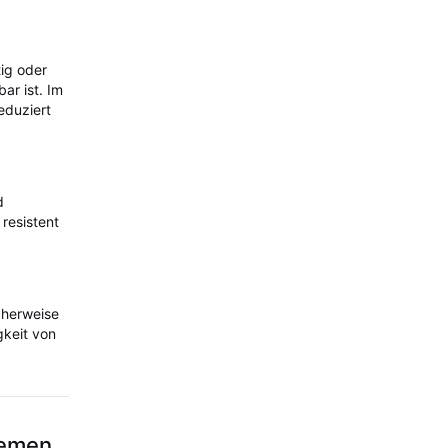
tig oder
ar ist. Im
eduziert
d
resistent
cherweise
gkeit von
temen