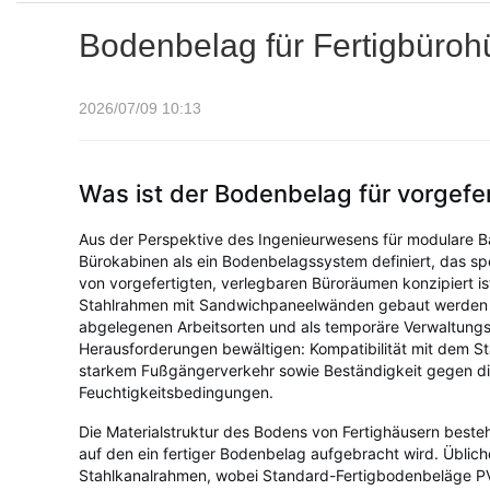
Bodenbelag für Fertigbüroh
2026/07/09 10:13
Was ist der Bodenbelag für vorgefe
Aus der Perspektive des Ingenieurwesens für modulare B
Bürokabinen als ein Bodenbelagssystem definiert, das spe
von vorgefertigten, verlegbaren Büroräumen konzipiert ist
Stahlrahmen mit Sandwichpaneelwänden gebaut werden und
abgelegenen Arbeitsorten und als temporäre Verwaltun
Herausforderungen bewältigen: Kompatibilität mit dem Sta
starkem Fußgängerverkehr sowie Beständigkeit gegen d
Feuchtigkeitsbedingungen.
Die Materialstruktur des Bodens von Fertighäusern best
auf den ein fertiger Bodenbelag aufgebracht wird. Übl
Stahlkanalrahmen, wobei Standard-Fertigbodenbeläge PVC