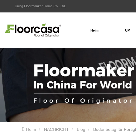
Jining Floormaaker Home Co., Ltd.
Heim
UM
Heim
NACHRICHT
Blog
Bodenbelag für Fertig