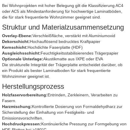
Bei Wohnprojekten mit hoher Belegung gilt die Klassifizierung AC4
oder AC5 als Mindestanforderung für hochwertige Laminatböden,
die für stark frequentierte Wohnzimmer geeignet sind.
Struktur und Materialzusammensetzung
Overlay-Ebene:
Verschleißfläche, verstärkt mit Aluminiumoxid
Dekorschicht:
Hochauflösend bedrucktes Kraftpapier
Kernschicht:
Hochdichte Faserplatte (HDF)
Ausgleichsschicht:
Feuchtigkeitsstabilisierendes Trägerpapier
Optionale Unterlage:
Akustikmatte aus IXPE oder EVA
Die strukturelle Integrität der Trägerplatte entscheidet darüber, ob
ein Produkt als bester Laminatboden für stark frequentierte
Wohnzimmer geeignet ist.
Herstellungsprozess
Holzfaservorbereitung:
Entrinden, Zerkleinern, Verarbeiten zu
Fasern.
Harzmischung:
Kontrollierte Dosierung von Formaldehydharz zur
Sicherstellung der Einhaltung von Festigkeits- und
Emissionsvorschriften.
Hochdruckpressen:
Kontinuierliche Pressung zur Formgebung von
HDF-Platten bei >180°C.