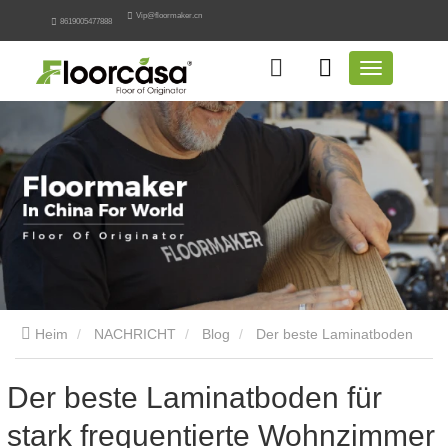
Vip@floormaker.cn
8619005477888
Heim
NACHRICHT
Blog
Der beste Laminatboden
für stark frequentierte Wohnzimmer
Der beste Laminatboden für
stark frequentierte Wohnzimmer