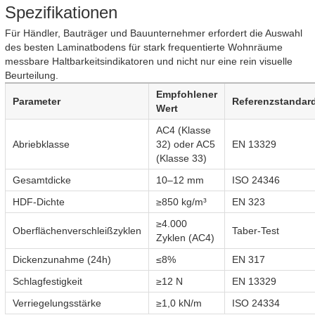
Spezifikationen
Für Händler, Bauträger und Bauunternehmer erfordert die Auswahl
des besten Laminatbodens für stark frequentierte Wohnräume
messbare Haltbarkeitsindikatoren und nicht nur eine rein visuelle
Beurteilung.
Empfohlener
Parameter
Referenzstandar
Wert
AC4 (Klasse
Abriebklasse
32) oder AC5
EN 13329
(Klasse 33)
Gesamtdicke
10–12 mm
ISO 24346
HDF-Dichte
≥850 kg/m³
EN 323
≥4.000
Oberflächenverschleißzyklen
Taber-Test
Zyklen (AC4)
Dickenzunahme (24h)
≤8%
EN 317
Schlagfestigkeit
≥12 N
EN 13329
Verriegelungsstärke
≥1,0 kN/m
ISO 24334