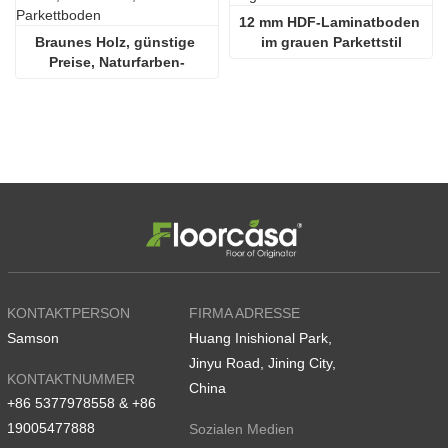
12 mm HDF-Laminatboden 
Braunes Holz, günstige 
im grauen Parkettstil
Preise, Naturfarben-
Parkettboden
KONTAKTPERSON
FIRMA ADRESSE
Samson
Huang Inishional Park,
Jinyu Road, Jining City,
KONTAKTNUMMER
China
+86 5377978558 & +86
19005477888
Sozialen Medien