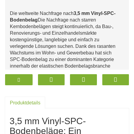
Die weltweite Nachfrage nach
3,5 mm Vinyl-SPC-
Bodenbelag
Die Nachfrage nach starren
Kernbodenbelägen steigt kontinuierlich, da Bau-,
Renovierungs- und Einzelhandelsmärkte
kostengünstige, langlebige und einfach zu
verlegende Lösungen suchen. Dank des rasanten
Wachstums im Wohn- und Gewerbebau hat sich
SPC-Bodenbelag zu einer dominanten Kategorie
innerhalb der elastischen Bodenbelagsbranche
entwickelt. Dieser Artikel bietet einen professionellen
und datenbasierten Überblick speziell für
internationale B2B-Einkäufer und behandelt
Markttrends, technische Strukturen,
Herstellungsverfahren und
Produktdetails
Beschaffungsinformationen zu 3,5 mm Vinyl-SPC-
Bodenbelägen.
3,5 mm Vinyl-SPC-
Ziel ist es, Käufer, Händler, Großhändler und
Projektentwickler dabei zu unterstützen, fundierte
Bodenbeläge: Ein
Entscheidungen auf der Grundlage von Leistung,