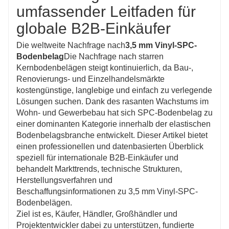
umfassender Leitfaden für
Technologie und Marktnachfrage zu treffen.
globale B2B-Einkäufer
Die weltweite Nachfrage nach
3,5 mm Vinyl-SPC-
Bodenbelag
Die Nachfrage nach starren
Kernbodenbelägen steigt kontinuierlich, da Bau-,
Renovierungs- und Einzelhandelsmärkte
kostengünstige, langlebige und einfach zu verlegende
Lösungen suchen. Dank des rasanten Wachstums im
Wohn- und Gewerbebau hat sich SPC-Bodenbelag zu
einer dominanten Kategorie innerhalb der elastischen
Bodenbelagsbranche entwickelt. Dieser Artikel bietet
einen professionellen und datenbasierten Überblick
speziell für internationale B2B-Einkäufer und
behandelt Markttrends, technische Strukturen,
Herstellungsverfahren und
Beschaffungsinformationen zu 3,5 mm Vinyl-SPC-
Bodenbelägen.
Ziel ist es, Käufer, Händler, Großhändler und
Projektentwickler dabei zu unterstützen, fundierte