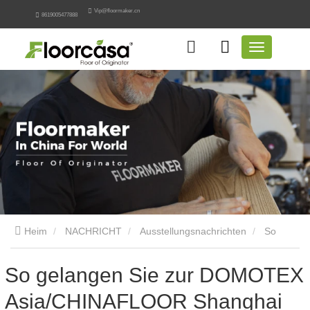
Vip@floormaker.cn
8619005477888
Heim
NACHRICHT
Ausstellungsnachrichten
So
gelangen Sie zur DOMOTEX Asia/CHINAFLOOR Shanghai
So gelangen Sie zur DOMOTEX
Asia/CHINAFLOOR Shanghai
2025 | BODENMACHER