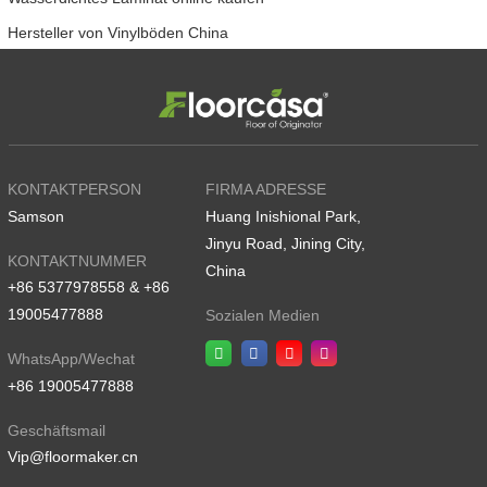
Hersteller von Vinylböden China
KONTAKTPERSON
FIRMA ADRESSE
Samson
Huang Inishional Park,
Jinyu Road, Jining City,
KONTAKTNUMMER
China
+86 5377978558 & +86
19005477888
Sozialen Medien
WhatsApp/Wechat
+86 19005477888
Geschäftsmail
Vip@floormaker.cn