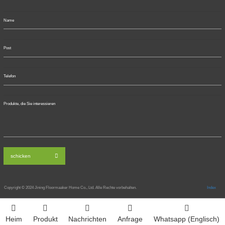
schicken
Copyright © 2024
Jining Floormaaker Home Co., Ltd. Alle Rechte vorbehalten.
Index
Heim
Produkt
Nachrichten
Anfrage
Whatsapp (Englisch)