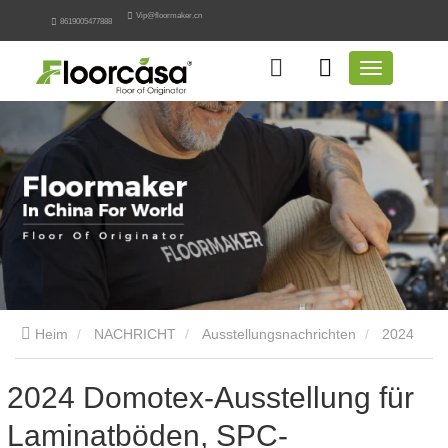
Vip@floormaker.cn
8619005477888
Heim
NACHRICHT
Ausstellungsnachrichten
2024
Domotex-Ausstellung für Laminatböden, SPC-Bodenbeläge und
2024 Domotex-Ausstellung für
Laminatböden, SPC-
Holzwerkstoffböden