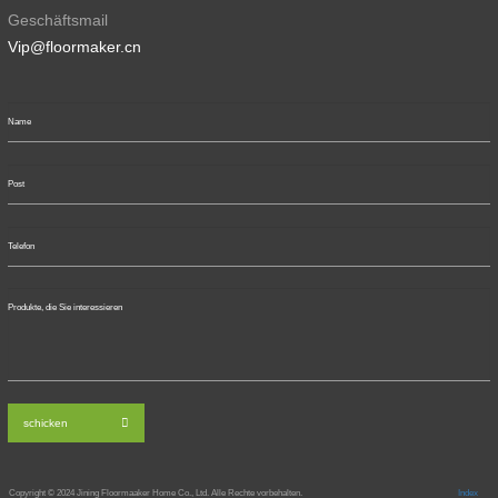
Geschäftsmail
Vip@floormaker.cn
schicken
Copyright © 2024
Jining Floormaaker Home Co., Ltd. Alle Rechte vorbehalten.
Index