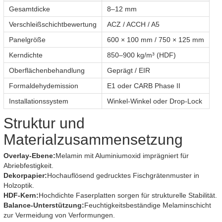
Gesamtdicke
8–12 mm
Verschleißschichtbewertung
ACZ / ACCH / A5
Panelgröße
600 × 100 mm / 750 × 125 mm
Kerndichte
850–900 kg/m³ (HDF)
Oberflächenbehandlung
Geprägt / EIR
Formaldehydemission
E1 oder CARB Phase II
Installationssystem
Winkel-Winkel oder Drop-Lock
Struktur und
Materialzusammensetzung
Overlay-Ebene:
Melamin mit Aluminiumoxid imprägniert für
Abriebfestigkeit.
Dekorpapier:
Hochauflösend gedrucktes Fischgrätenmuster in
Holzoptik.
HDF-Kern:
Hochdichte Faserplatten sorgen für strukturelle Stabilität.
Balance-Unterstützung:
Feuchtigkeitsbeständige Melaminschicht
zur Vermeidung von Verformungen.