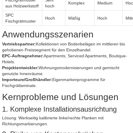
Fischgrätmuster
Sehr
Komplex
Medium
Hoc
aus Holzwerkstoff
hoch
SPC
Hoch
Mäßig
Hoch
Mit
Fischgrätmuster
Anwendungsszenarien
Vertriebspartner:
Kollektionen von Bodenbelägen im mittleren bis
gehobenen Preissegment für den Einzelhandel.
EPC-Auftragnehmer:
Apartments, Serviced Apartments, Boutique-
Hotels.
Projektentwickler:
Wohnungsmodernisierungen und gemischt
genutzte Innenräume.
Importeure/Großhändler:
Eigenmarkenprogramme für
Fischgrätlaminate.
Kernprobleme und Lösungen
1. Komplexe Installationsausrichtung
Lösung: Werkseitig kalibrierte linke/rechte Planken mit
Richtungsmarkierungen.