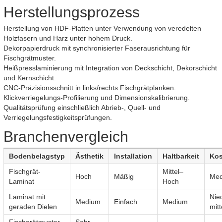
Herstellungsprozess
Herstellung von HDF-Platten unter Verwendung von veredelten
Holzfasern und Harz unter hohem Druck.
Dekorpapierdruck mit synchronisierter Faserausrichtung für
Fischgrätmuster.
Heißpresslaminierung mit Integration von Deckschicht, Dekorschicht
und Kernschicht.
CNC-Präzisionsschnitt in links/rechts Fischgrätplanken.
Klickverriegelungs-Profilierung und Dimensionskalibrierung.
Qualitätsprüfung einschließlich Abrieb-, Quell- und
Verriegelungsfestigkeitsprüfungen.
Branchenvergleich
Bodenbelagstyp
Ästhetik
Installation
Haltbarkeit
Kos
Fischgrät-
Mittel–
Hoch
Mäßig
Me
Laminat
Hoch
Laminat mit
Nied
Medium
Einfach
Medium
geraden Dielen
mitt