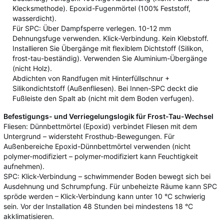
Klecksmethode). Epoxid-Fugenmörtel (100% Feststoff,
wasserdicht).
Für SPC: Über Dampfsperre verlegen. 10-12 mm
Dehnungsfuge verwenden. Klick-Verbindung. Kein Klebstoff.
Installieren Sie Übergänge mit flexiblem Dichtstoff (Silikon,
frost-tau-beständig). Verwenden Sie Aluminium-Übergänge
(nicht Holz).
Abdichten von Randfugen mit Hinterfüllschnur +
Silikondichtstoff (Außenfliesen). Bei Innen-SPC deckt die
Fußleiste den Spalt ab (nicht mit dem Boden verfugen).
Befestigungs- und Verriegelungslogik für Frost-Tau-Wechsel
Fliesen: Dünnbettmörtel (Epoxid) verbindet Fliesen mit dem
Untergrund – widersteht Frosthub-Bewegungen. Für
Außenbereiche Epoxid-Dünnbettmörtel verwenden (nicht
polymer-modifiziert – polymer-modifiziert kann Feuchtigkeit
aufnehmen).
SPC: Klick-Verbindung – schwimmender Boden bewegt sich bei
Ausdehnung und Schrumpfung. Für unbeheizte Räume kann SPC
spröde werden – Klick-Verbindung kann unter 10 °C schwierig
sein. Vor der Installation 48 Stunden bei mindestens 18 °C
akklimatisieren.