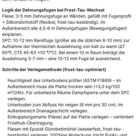
Logik der Dehnungsfugen bei Frost-Tau-Wechsel
Fliese: 3-5 mm Dehnungsfuge an Wänden, gefüllt mit Fugenprofil
+ Silikondichtstoff (flexibel, frost-tau-beständig). Im
Außenbereich alle 4,5-6 m Dehnungsfugen (Bewegungsfugen)
einplanen.
SPC: 10-12 mm Randfuge (größer als die üblichen 6-10 mm) zur
Aufnahme der thermischen Ausdehnung von kalt zu warm (ΔT
60°F, CTE 45-63 ×10⁻⁶/°C). Bei einem 10 m Raum beträgt die
Ausdehnung 5-7 mm – eine 10-12 mm Fuge ist ausreichend.
Schritte der Verlegemethode (frost-tau-optimiert)
Feuchtigkeit des Unterbodens prüfen (ASTM F1869) – im
Außenbereich muss die Platte trocken sein (<3,0 kg/100
m²/24h). Für unbeheizte Räume Dampfsperre unter dem SPC
verlegen.
Unterboden zum Abfluss hin neigen (6 mm pro 30 cm). Im
Außenbereich Drainageschicht verlegen.
Entkopplungsmatte (Fliese) auf der Platte verlegen – verhindert
Frosthub-Übertragung.
Fliesen mit Epoxid-Dünnbettmörtel (wasserfest, frost-tau-
beständig) verlegen. 100%ige Abdeckung (nicht Punkt- und