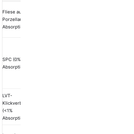
300+
Fliese aus
Zyklen
Porzellan (<0,1%
<0,1%
Keiner
(kein
Absorption)
Ausfall)
100+
Zyklen
SPC (0%
(innen),
<0,1%
Keiner
Absorption)
50+
(außen
spröde)
LVT-
50-100
Klickverbindung
<1%
Zyklen
Minim
(<1%
(innen)
Absorption)