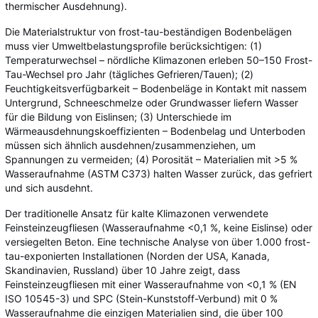
thermischer Ausdehnung).
Die Materialstruktur von frost-tau-beständigen Bodenbelägen
muss vier Umweltbelastungsprofile berücksichtigen: (1)
Temperaturwechsel – nördliche Klimazonen erleben 50–150 Frost-
Tau-Wechsel pro Jahr (tägliches Gefrieren/Tauen); (2)
Feuchtigkeitsverfügbarkeit – Bodenbeläge in Kontakt mit nassem
Untergrund, Schneeschmelze oder Grundwasser liefern Wasser
für die Bildung von Eislinsen; (3) Unterschiede im
Wärmeausdehnungskoeffizienten – Bodenbelag und Unterboden
müssen sich ähnlich ausdehnen/zusammenziehen, um
Spannungen zu vermeiden; (4) Porosität – Materialien mit >5 %
Wasseraufnahme (ASTM C373) halten Wasser zurück, das gefriert
und sich ausdehnt.
Der traditionelle Ansatz für kalte Klimazonen verwendete
Feinsteinzeugfliesen (Wasseraufnahme <0,1 %, keine Eislinse) oder
versiegelten Beton. Eine technische Analyse von über 1.000 frost-
tau-exponierten Installationen (Norden der USA, Kanada,
Skandinavien, Russland) über 10 Jahre zeigt, dass
Feinsteinzeugfliesen mit einer Wasseraufnahme von <0,1 % (EN
ISO 10545-3) und SPC (Stein-Kunststoff-Verbund) mit 0 %
Wasseraufnahme die einzigen Materialien sind, die über 100