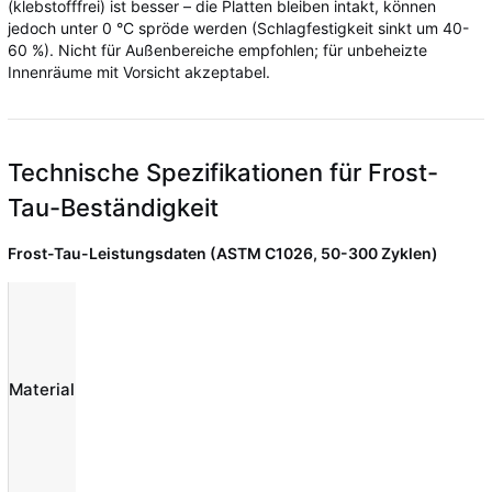
(klebstofffrei) ist besser – die Platten bleiben intakt, können
jedoch unter 0 °C spröde werden (Schlagfestigkeit sinkt um 40-
60 %). Nicht für Außenbereiche empfohlen; für unbeheizte
Innenräume mit Vorsicht akzeptabel.
Technische Spezifikationen für Frost-
Tau-Beständigkeit
Frost-Tau-Leistungsdaten (ASTM C1026, 50-300 Zyklen)
Frost-
Tau-
Wasseraufnahme
Zyklen bis
Material
(ASTM C373,
zum
Eislin
%)
Versagen
(ASTM
C1026)