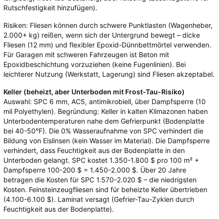
Rutschfestigkeit hinzufügen).
Risiken: Fliesen können durch schwere Punktlasten (Wagenheber,
2.000+ kg) reißen, wenn sich der Untergrund bewegt – dicke
Fliesen (12 mm) und flexibler Epoxid-Dünnbettmörtel verwenden.
Für Garagen mit schweren Fahrzeugen ist Beton mit
Epoxidbeschichtung vorzuziehen (keine Fugenlinien). Bei
leichterer Nutzung (Werkstatt, Lagerung) sind Fliesen akzeptabel.
Keller (beheizt, aber Unterboden mit Frost-Tau-Risiko)
Auswahl: SPC 6 mm, AC5, antimikrobiell, über Dampfsperre (10
mil Polyethylen). Begründung: Keller in kalten Klimazonen haben
Unterbodentemperaturen nahe dem Gefrierpunkt (Bodenplatte
bei 40-50°F). Die 0% Wasseraufnahme von SPC verhindert die
Bildung von Eislinsen (kein Wasser im Material). Die Dampfsperre
verhindert, dass Feuchtigkeit aus der Bodenplatte in den
Unterboden gelangt. SPC kostet 1.350-1.800 $ pro 100 m² +
Dampfsperre 100-200 $ = 1.450-2.000 $. Über 20 Jahre
betragen die Kosten für SPC 1.570-2.020 $ – die niedrigsten
Kosten. Feinsteinzeugfliesen sind für beheizte Keller übertrieben
(4.100-6.100 $). Laminat versagt (Gefrier-Tau-Zyklen durch
Feuchtigkeit aus der Bodenplatte).