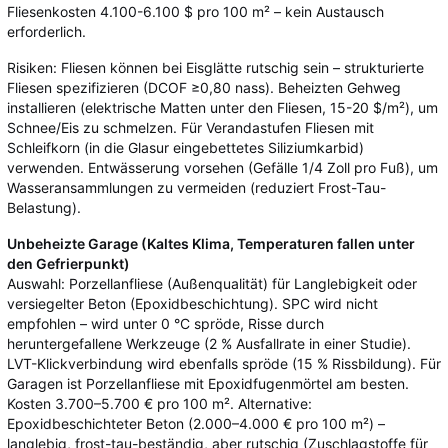
Fliesenkosten 4.100-6.100 $ pro 100 m² – kein Austausch
erforderlich.
Risiken: Fliesen können bei Eisglätte rutschig sein – strukturierte
Fliesen spezifizieren (DCOF ≥0,80 nass). Beheizten Gehweg
installieren (elektrische Matten unter den Fliesen, 15-20 $/m²), um
Schnee/Eis zu schmelzen. Für Verandastufen Fliesen mit
Schleifkorn (in die Glasur eingebettetes Siliziumkarbid)
verwenden. Entwässerung vorsehen (Gefälle 1/4 Zoll pro Fuß), um
Wasseransammlungen zu vermeiden (reduziert Frost-Tau-
Belastung).
Unbeheizte Garage (Kaltes Klima, Temperaturen fallen unter
den Gefrierpunkt)
Auswahl: Porzellanfliese (Außenqualität) für Langlebigkeit oder
versiegelter Beton (Epoxidbeschichtung). SPC wird nicht
empfohlen – wird unter 0 °C spröde, Risse durch
heruntergefallene Werkzeuge (2 % Ausfallrate in einer Studie).
LVT-Klickverbindung wird ebenfalls spröde (15 % Rissbildung). Für
Garagen ist Porzellanfliese mit Epoxidfugenmörtel am besten.
Kosten 3.700–5.700 € pro 100 m². Alternative:
Epoxidbeschichteter Beton (2.000–4.000 € pro 100 m²) –
langlebig, frost-tau-beständig, aber rutschig (Zuschlagstoffe für