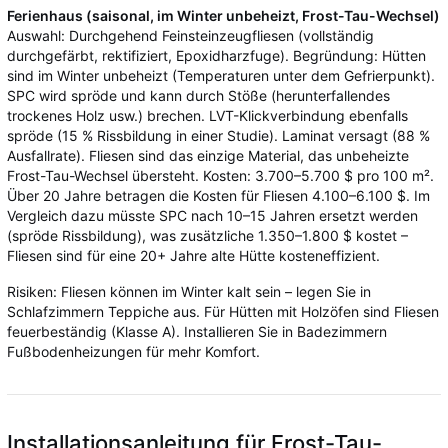
Ferienhaus (saisonal, im Winter unbeheizt, Frost-Tau-Wechsel)
Auswahl: Durchgehend Feinsteinzeugfliesen (vollständig
durchgefärbt, rektifiziert, Epoxidharzfuge). Begründung: Hütten
sind im Winter unbeheizt (Temperaturen unter dem Gefrierpunkt).
SPC wird spröde und kann durch Stöße (herunterfallendes
trockenes Holz usw.) brechen. LVT-Klickverbindung ebenfalls
spröde (15 % Rissbildung in einer Studie). Laminat versagt (88 %
Ausfallrate). Fliesen sind das einzige Material, das unbeheizte
Frost-Tau-Wechsel übersteht. Kosten: 3.700–5.700 $ pro 100 m².
Über 20 Jahre betragen die Kosten für Fliesen 4.100–6.100 $. Im
Vergleich dazu müsste SPC nach 10–15 Jahren ersetzt werden
(spröde Rissbildung), was zusätzliche 1.350–1.800 $ kostet –
Fliesen sind für eine 20+ Jahre alte Hütte kosteneffizient.
Risiken: Fliesen können im Winter kalt sein – legen Sie in
Schlafzimmern Teppiche aus. Für Hütten mit Holzöfen sind Fliesen
feuerbeständig (Klasse A). Installieren Sie in Badezimmern
Fußbodenheizungen für mehr Komfort.
Installationsanleitung für Frost-Tau-