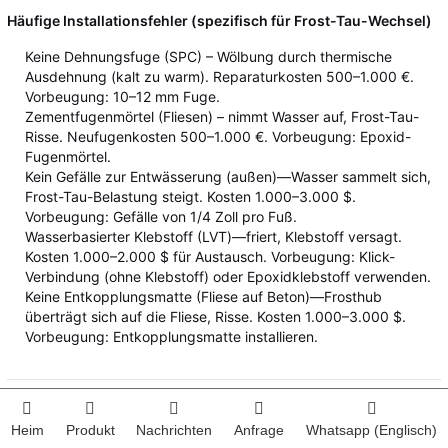
Häufige Installationsfehler (spezifisch für Frost-Tau-Wechsel)
Keine Dehnungsfuge (SPC) – Wölbung durch thermische
Ausdehnung (kalt zu warm). Reparaturkosten 500–1.000 €.
Vorbeugung: 10–12 mm Fuge.
Zementfugenmörtel (Fliesen) – nimmt Wasser auf, Frost-Tau-
Risse. Neufugenkosten 500–1.000 €. Vorbeugung: Epoxid-
Fugenmörtel.
Kein Gefälle zur Entwässerung (außen)—Wasser sammelt sich,
Frost-Tau-Belastung steigt. Kosten 1.000–3.000 $.
Vorbeugung: Gefälle von 1/4 Zoll pro Fuß.
Wasserbasierter Klebstoff (LVT)—friert, Klebstoff versagt.
Kosten 1.000–2.000 $ für Austausch. Vorbeugung: Klick-
Verbindung (ohne Klebstoff) oder Epoxidklebstoff verwenden.
Keine Entkopplungsmatte (Fliese auf Beton)—Frosthub
überträgt sich auf die Fliese, Risse. Kosten 1.000–3.000 $.
Vorbeugung: Entkopplungsmatte installieren.
Häufige Probleme & Lösungen (Frost-
Heim
Produkt
Nachrichten
Anfrage
Whatsapp (Englisch)