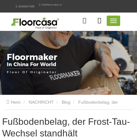
Vip@floormaker.cn
8619005477888
Heim
NACHRICHT
Blog
Fußbodenbelag, der
Frost-Tau-Wechsel standhält
Fußbodenbelag, der Frost-Tau-
Wechsel standhält