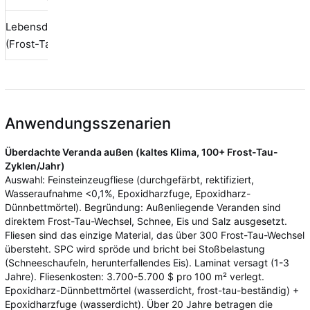
Lebensdauer
15-20 Jahre
1-
25+ Jahre
(Frost-Tau)
(innen)
Ja
Anwendungsszenarien
Überdachte Veranda außen (kaltes Klima, 100+ Frost-Tau-
Zyklen/Jahr)
Auswahl: Feinsteinzeugfliese (durchgefärbt, rektifiziert,
Wasseraufnahme <0,1%, Epoxidharzfuge, Epoxidharz-
Dünnbettmörtel). Begründung: Außenliegende Veranden sind
direktem Frost-Tau-Wechsel, Schnee, Eis und Salz ausgesetzt.
Fliesen sind das einzige Material, das über 300 Frost-Tau-Wechsel
übersteht. SPC wird spröde und bricht bei Stoßbelastung
(Schneeschaufeln, herunterfallendes Eis). Laminat versagt (1-3
Jahre). Fliesenkosten: 3.700-5.700 $ pro 100 m² verlegt.
Epoxidharz-Dünnbettmörtel (wasserdicht, frost-tau-beständig) +
Epoxidharzfuge (wasserdicht). Über 20 Jahre betragen die