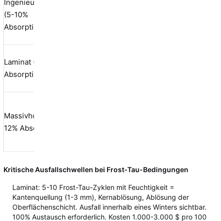
Ingenieurholzboden
10-20
Hoch
(5-10%
5-10%
Zyklen
(Dela
Absorption)
(Versagen)
5-10
Laminat (15-25%
Hoch
15-25%
Zyklen
Absorption)
(Kern
(Versagen)
5-10
Hoch
Massivholz (8-
8-12%
Zyklen
(Schü
12% Absorption)
(Versagen)
Rissbi
Kritische Ausfallschwellen bei Frost-Tau-Bedingungen
Laminat: 5-10 Frost-Tau-Zyklen mit Feuchtigkeit =
Kantenquellung (1-3 mm), Kernablösung, Ablösung der
Oberflächenschicht. Ausfall innerhalb eines Winters sichtbar.
100% Austausch erforderlich. Kosten 1.000-3.000 $ pro 100