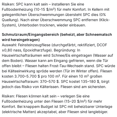
Risiken: SPC kann kalt sein – installieren Sie eine
Fußbodenheizung (10-15 $/m²) für mehr Komfort. In Kellern mit
gelegentlichen Überschwemmungen übersteht SPC dies (0%
Quellung). Nach einer Überschwemmung SPC entfernen (Klick-
System), Unterboden trocknen, wieder einbauen.
Schmutzraum/Eingangsbereich (beheizt, aber Schneematsch
wird hereingetragen)
Auswahl: Feinsteinzeugfliese (durchgefärbt, rektifiziert, DCOF
≥0,80 nass, Epoxidharzfuge). Begründung: In
Hauswirtschaftsräumen wird Schnee/Eis eingetragen (Wasser auf
dem Boden). Wasser kann am Eingang gefrieren, wenn die Tür
offen bleibt – Fliesen halten Frost-Tau-Wechseln stand. SPC würde
bei Kälteeinwirkung spröde werden (Tür im Winter offen). Fliesen
kosten 3.700–5.700 $ pro 100 m². Für einen 10 m² großen
Hauswirtschaftsraum: 370–570 $. SPC kostet 135–180 $, birgt
jedoch das Risiko von Kälterissen. Fliesen sind am sichersten.
Risiken: Fliesen können kalt sein – verlegen Sie eine
Fußbodenheizung unter den Fliesen (15–20 $/m²) für mehr
Komfort. Bei knappem Budget ist SPC mit beheizbarer Unterlage
(elektrische Matten) akzeptabel, aber Fliesen sind langlebiger.