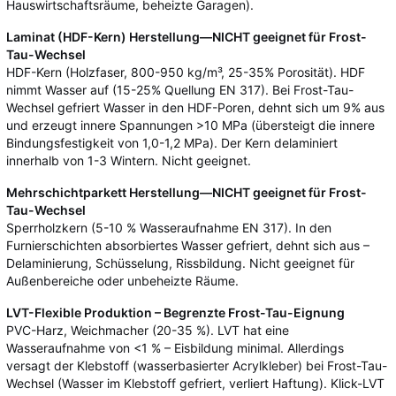
Hauswirtschaftsräume, beheizte Garagen).
Laminat (HDF-Kern) Herstellung—NICHT geeignet für Frost-
Tau-Wechsel
HDF-Kern (Holzfaser, 800-950 kg/m³, 25-35% Porosität). HDF
nimmt Wasser auf (15-25% Quellung EN 317). Bei Frost-Tau-
Wechsel gefriert Wasser in den HDF-Poren, dehnt sich um 9% aus
und erzeugt innere Spannungen >10 MPa (übersteigt die innere
Bindungsfestigkeit von 1,0-1,2 MPa). Der Kern delaminiert
innerhalb von 1-3 Wintern. Nicht geeignet.
Mehrschichtparkett Herstellung—NICHT geeignet für Frost-
Tau-Wechsel
Sperrholzkern (5-10 % Wasseraufnahme EN 317). In den
Furnierschichten absorbiertes Wasser gefriert, dehnt sich aus –
Delaminierung, Schüsselung, Rissbildung. Nicht geeignet für
Außenbereiche oder unbeheizte Räume.
LVT-Flexible Produktion – Begrenzte Frost-Tau-Eignung
PVC-Harz, Weichmacher (20-35 %). LVT hat eine
Wasseraufnahme von <1 % – Eisbildung minimal. Allerdings
versagt der Klebstoff (wasserbasierter Acrylkleber) bei Frost-Tau-
Wechsel (Wasser im Klebstoff gefriert, verliert Haftung). Klick-LVT