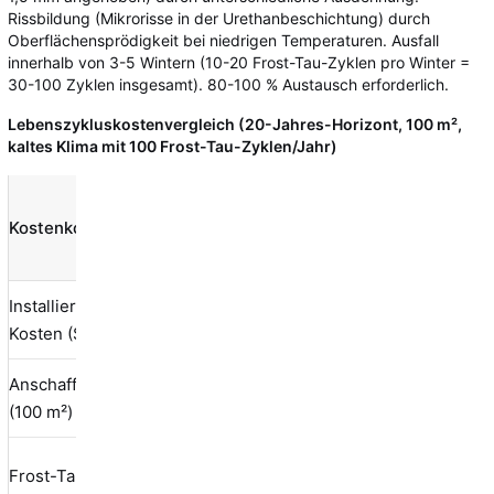
Rissbildung (Mikrorisse in der Urethanbeschichtung) durch
Oberflächensprödigkeit bei niedrigen Temperaturen. Ausfall
innerhalb von 3-5 Wintern (10-20 Frost-Tau-Zyklen pro Winter =
30-100 Zyklen insgesamt). 80-100 % Austausch erforderlich.
Lebenszykluskostenvergleich (20-Jahres-Horizont, 100 m²,
kaltes Klima mit 100 Frost-Tau-Zyklen/Jahr)
Porzellanfliese
SPC
Kostenkomponente
La
(Epoxid)
(Innenbereich)
Installierte
37,00-57,00
13,50-18,00
10
Kosten ($/m²)
Anschaffungskosten
3.700-5.700 $
1.350-1.800 $
1.
(100 m²)
0,20
Frost-Tau-
(Auswirkung
10