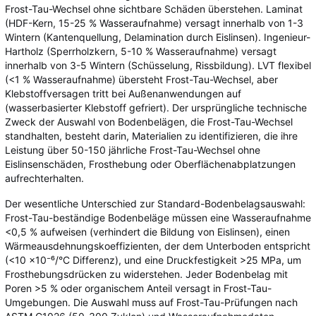
Frost-Tau-Wechsel ohne sichtbare Schäden überstehen. Laminat
(HDF-Kern, 15-25 % Wasseraufnahme) versagt innerhalb von 1-3
Wintern (Kantenquellung, Delamination durch Eislinsen). Ingenieur-
Hartholz (Sperrholzkern, 5-10 % Wasseraufnahme) versagt
innerhalb von 3-5 Wintern (Schüsselung, Rissbildung). LVT flexibel
(<1 % Wasseraufnahme) übersteht Frost-Tau-Wechsel, aber
Klebstoffversagen tritt bei Außenanwendungen auf
(wasserbasierter Klebstoff gefriert). Der ursprüngliche technische
Zweck der Auswahl von Bodenbelägen, die Frost-Tau-Wechsel
standhalten, besteht darin, Materialien zu identifizieren, die ihre
Leistung über 50-150 jährliche Frost-Tau-Wechsel ohne
Eislinsenschäden, Frosthebung oder Oberflächenabplatzungen
aufrechterhalten.
Der wesentliche Unterschied zur Standard-Bodenbelagsauswahl:
Frost-Tau-beständige Bodenbeläge müssen eine Wasseraufnahme
<0,5 % aufweisen (verhindert die Bildung von Eislinsen), einen
Wärmeausdehnungskoeffizienten, der dem Unterboden entspricht
(<10 ×10⁻⁶/°C Differenz), und eine Druckfestigkeit >25 MPa, um
Frosthebungsdrücken zu widerstehen. Jeder Bodenbelag mit
Poren >5 % oder organischem Anteil versagt in Frost-Tau-
Umgebungen. Die Auswahl muss auf Frost-Tau-Prüfungen nach