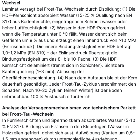
Wechsel
Laminat versagt bei Frost-Tau-Wechseln durch Eisbildung: (1) Die
HDF-Kernschicht absorbiert Wasser (15-25 % Quellung nach EN
317) aus Bodenfeuchte, eingetragenem Schmelzwasser oder
hoher Luftfeuchtigkeit. (2) Wasser in den HDF-Poren gefriert,
wenn die Temperatur unter 0 °C fällt. Wasser dehnt sich beim
Gefrieren um 9 % aus und erzeugt einen Innendruck von >10 MPa
(Eislinsendruck). Die innere Bindungsfestigkeit von HDF beträgt
1,0–1,2 MPa (EN 319) – der Eislinsendruck übersteigt die
Bindungsfestigkeit um das 8- bis 10-Fache. (3) Die HDF-
Kernschicht delaminiert (trennt sich in Schichten). Sichtbare
Kantenquellung (1–3 mm), Ablösung der
Oberflächenbeschichtung. (4) Nach dem Auftauen bleibt der Kern
dauerhaft geschädigt. Jeder Frost-Tau-Zyklus verschlimmert den
Schaden. Nach 10–20 Zyklen (einem Winter) ist der Boden
unbrauchbar. 100 % Austausch erforderlich.
Analyse der Versagensmechanismen von technischem Parkett
bei Frost-Tau-Wechseln
In Furnierschichten und Sperrholzkern absorbiertes Wasser (5-10
% EN 317). Bildung von Eislinsen in den Klebefugen (Wasser in
Holzzellen gefriert, dehnt sich aus). Aufwölbung (Kanten um 0,5-
1,5 mm angehoben) durch unterschiedliche Ausdehnung.