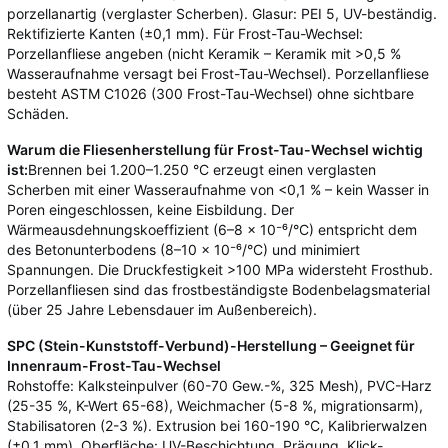
porzellanartig (verglaster Scherben). Glasur: PEI 5, UV-beständig.
Rektifizierte Kanten (±0,1 mm). Für Frost-Tau-Wechsel:
Porzellanfliese angeben (nicht Keramik – Keramik mit >0,5 %
Wasseraufnahme versagt bei Frost-Tau-Wechsel). Porzellanfliese
besteht ASTM C1026 (300 Frost-Tau-Wechsel) ohne sichtbare
Schäden.
Warum die Fliesenherstellung für Frost-Tau-Wechsel wichtig
ist:
Brennen bei 1.200–1.250 °C erzeugt einen verglasten
Scherben mit einer Wasseraufnahme von <0,1 % – kein Wasser in
Poren eingeschlossen, keine Eisbildung. Der
Wärmeausdehnungskoeffizient (6–8 × 10⁻⁶/°C) entspricht dem
des Betonunterbodens (8–10 × 10⁻⁶/°C) und minimiert
Spannungen. Die Druckfestigkeit >100 MPa widersteht Frosthub.
Porzellanfliesen sind das frostbeständigste Bodenbelagsmaterial
(über 25 Jahre Lebensdauer im Außenbereich).
SPC (Stein-Kunststoff-Verbund)-Herstellung – Geeignet für
Innenraum-Frost-Tau-Wechsel
Rohstoffe: Kalksteinpulver (60-70 Gew.-%, 325 Mesh), PVC-Harz
(25-35 %, K-Wert 65-68), Weichmacher (5-8 %, migrationsarm),
Stabilisatoren (2-3 %). Extrusion bei 160-190 °C, Kalibrierwalzen
(±0,1 mm). Oberfläche: UV-Beschichtung, Prägung, Klick-