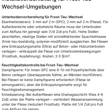
Wechsel-Umgebungen
Unterbodenvorbereitung für Frost-Tau-Wechsel
Ebenheitstoleranz: 3 mm auf 2 m (SPC), 2 mm auf 2 m (Fliese). Für
Außenbereiche oder unbeheizte Räume muss der Unterboden
zum Abfluss hin geneigt sein (1/4 Zoll pro Fuß). Hohe Stellen
abschleifen, niedrige Stellen mit schnellhärtender Spachtelmasse
(frost-tau-beständig, polymer-modifiziert) ausgleichen. Bei Fliesen
eine Entkopplungsmatte (Ditra) auf Beton- oder Holzunterboden
verlegen – entkoppelt die Fliese von Unterbodenbewegungen
(Frosthub, Ausdehnung). Kosten: 2-5 $/m².
Feuchtigkeitskontrolle bei Frost-Tau-Wechsel
Dampfsperre: Für Innen-SPC eine 6-10 mil Polyethylenfolie über
Beton verlegen (überlappende Nähte, an Wänden hochführen).
Bei Fliesen ist keine Dampfsperre erforderlich (Fliese ist
atmungsaktiv), aber die Entkopplungsmatte sorgt für
Feuchtigkeitsmanagement.
Entwässerung: Bei Außenfliesen eine Drainageschicht (Kies 4-6
Zoll) unter der Platte verlegen – verhindert Wasseransammlung
unter der Fliese (reduziert Frosthub). Platte mit 1/4 Zoll pro Fuß
zum Abfluss hin neigen.