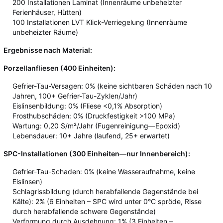
200 Installationen Laminat (Innenräume unbeheizter
Ferienhäuser, Hütten)
100 Installationen LVT Klick-Verriegelung (Innenräume
unbeheizter Räume)
Ergebnisse nach Material:
Porzellanfliesen (400 Einheiten):
Gefrier-Tau-Versagen: 0% (keine sichtbaren Schäden nach 10
Jahren, 100+ Gefrier-Tau-Zyklen/Jahr)
Eislinsenbildung: 0% (Fliese <0,1% Absorption)
Frosthubschäden: 0% (Druckfestigkeit >100 MPa)
Wartung: 0,20 $/m²/Jahr (Fugenreinigung—Epoxid)
Lebensdauer: 10+ Jahre (laufend, 25+ erwartet)
SPC-Installationen (300 Einheiten—nur Innenbereich):
Gefrier-Tau-Schaden: 0% (keine Wasseraufnahme, keine
Eislinsen)
Schlagrissbildung (durch herabfallende Gegenstände bei
Kälte): 2% (6 Einheiten – SPC wird unter 0°C spröde, Risse
durch herabfallende schwere Gegenstände)
Verformung durch Ausdehnung: 1% (3 Einheiten –