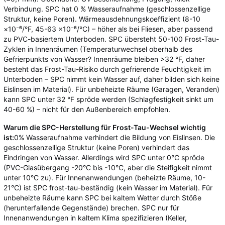
Verbindung. SPC hat 0 % Wasseraufnahme (geschlossenzellige
Struktur, keine Poren). Wärmeausdehnungskoeffizient (8-10
×10⁻⁶/°F, 45-63 ×10⁻⁶/°C) – höher als bei Fliesen, aber passend
zu PVC-basiertem Unterboden. SPC übersteht 50-100 Frost-Tau-
Zyklen in Innenräumen (Temperaturwechsel oberhalb des
Gefrierpunkts von Wasser? Innenräume bleiben >32 °F, daher
besteht das Frost-Tau-Risiko durch gefrierende Feuchtigkeit im
Unterboden – SPC nimmt kein Wasser auf, daher bilden sich keine
Eislinsen im Material). Für unbeheizte Räume (Garagen, Veranden)
kann SPC unter 32 °F spröde werden (Schlagfestigkeit sinkt um
40-60 %) – nicht für den Außenbereich empfohlen.
Warum die SPC-Herstellung für Frost-Tau-Wechsel wichtig
ist:
0% Wasseraufnahme verhindert die Bildung von Eislinsen. Die
geschlossenzellige Struktur (keine Poren) verhindert das
Eindringen von Wasser. Allerdings wird SPC unter 0°C spröde
(PVC-Glasübergang -20°C bis -10°C, aber die Steifigkeit nimmt
unter 10°C zu). Für Innenanwendungen (beheizte Räume, 10-
21°C) ist SPC frost-tau-beständig (kein Wasser im Material). Für
unbeheizte Räume kann SPC bei kaltem Wetter durch Stöße
(herunterfallende Gegenstände) brechen. SPC nur für
Innenanwendungen in kaltem Klima spezifizieren (Keller,