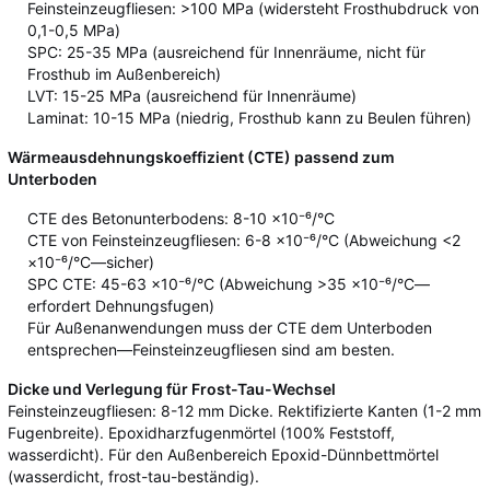
Feinsteinzeugfliesen: >100 MPa (widersteht Frosthubdruck von
0,1-0,5 MPa)
SPC: 25-35 MPa (ausreichend für Innenräume, nicht für
Frosthub im Außenbereich)
LVT: 15-25 MPa (ausreichend für Innenräume)
Laminat: 10-15 MPa (niedrig, Frosthub kann zu Beulen führen)
Wärmeausdehnungskoeffizient (CTE) passend zum
Unterboden
CTE des Betonunterbodens: 8-10 ×10⁻⁶/°C
CTE von Feinsteinzeugfliesen: 6-8 ×10⁻⁶/°C (Abweichung <2
×10⁻⁶/°C—sicher)
SPC CTE: 45-63 ×10⁻⁶/°C (Abweichung >35 ×10⁻⁶/°C—
erfordert Dehnungsfugen)
Für Außenanwendungen muss der CTE dem Unterboden
entsprechen—Feinsteinzeugfliesen sind am besten.
Dicke und Verlegung für Frost-Tau-Wechsel
Feinsteinzeugfliesen: 8-12 mm Dicke. Rektifizierte Kanten (1-2 mm
Fugenbreite). Epoxidharzfugenmörtel (100% Feststoff,
wasserdicht). Für den Außenbereich Epoxid-Dünnbettmörtel
(wasserdicht, frost-tau-beständig).