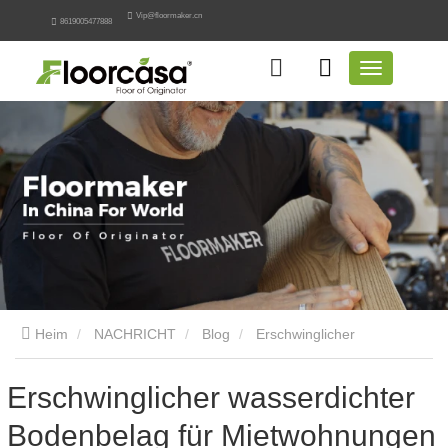
Vip@floormaker.cn
8619005477888
Heim
NACHRICHT
Blog
Erschwinglicher
wasserdichter Bodenbelag für Mietwohnungen
Erschwinglicher wasserdichter
Bodenbelag für Mietwohnungen